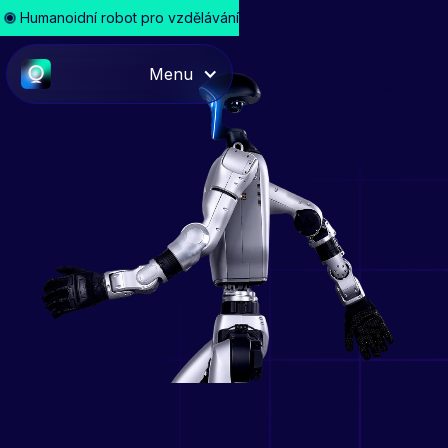
Humanoidní robot pro vzdělávání
Menu