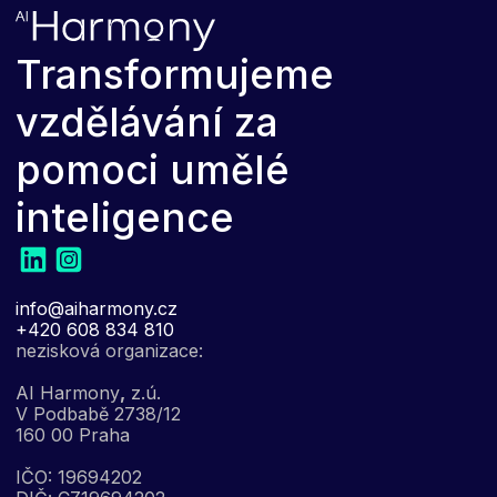
Transformujeme
vzdělávání za
pomoci umělé
inteligence
info@aiharmony.cz
+420 608 834 810
nezisková organizace:
AI Harmony
,
z.ú.
V Podbabě 2738/12
160 00 Praha
IČO: 19694202