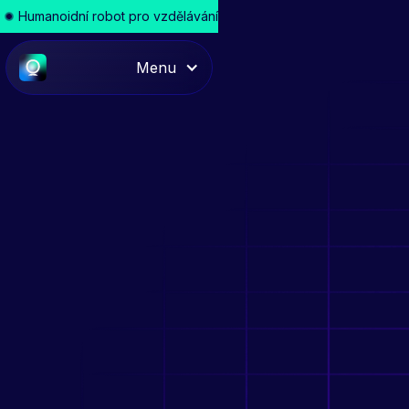
Humanoidní robot pro vzdělávání
Menu