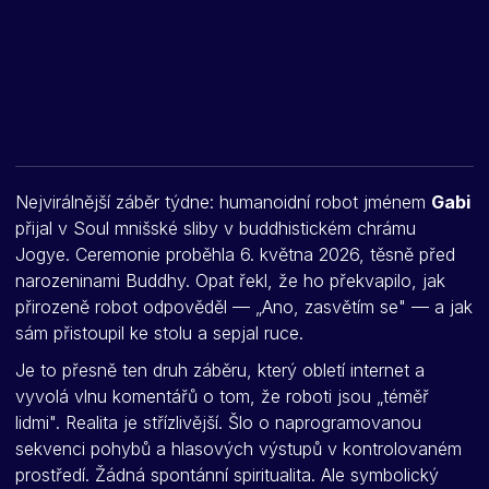
Nejvirálnější záběr týdne: humanoidní robot jménem
Gabi
přijal v Soul mnišské sliby v buddhistickém chrámu
Jogye. Ceremonie proběhla 6. května 2026, těsně před
narozeninami Buddhy. Opat řekl, že ho překvapilo, jak
přirozeně robot odpověděl — „Ano, zasvětím se" — a jak
sám přistoupil ke stolu a sepjal ruce.
Je to přesně ten druh záběru, který obletí internet a
vyvolá vlnu komentářů o tom, že roboti jsou „téměř
lidmi". Realita je střízlivější. Šlo o naprogramovanou
sekvenci pohybů a hlasových výstupů v kontrolovaném
prostředí. Žádná spontánní spiritualita. Ale symbolický