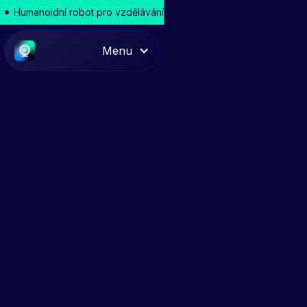
Humanoidní robot pro vzdělávání
Menu